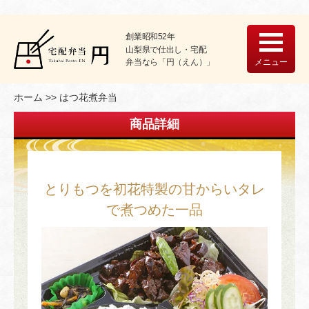
創業昭和52年
山梨県で仕出し・宅配
メニュー
弁当なら「円（えん）」
ホーム
はつ花煮弁当
商品詳細
とりもつを初花特製の甘からいタレ
で煮つめた一品