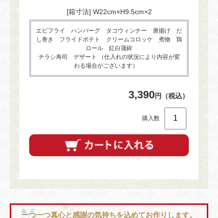
[箱寸法] W22cm×H9.5cm×2
エビフライ ハンバーグ タコウィンナー 唐揚げ だ
し巻き フライドポテト クリームコロッケ 煮物 鶏
ロール 紅白蒲鉾
チラシ寿司 デザート （仕入れの状況により内容が変
わる場合がございます）
3,390
円（税込）
購入数
一つ一つ真心と感謝の気持ちを込めてお作りします。