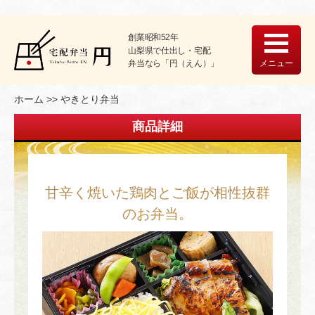
創業昭和52年
山梨県で仕出し・宅配
メニュー
弁当なら「円（えん）」
ホーム
やきとり弁当
商品詳細
甘辛く焼いた鶏肉とご飯が相性抜群
のお弁当。