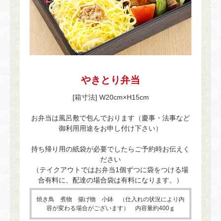
やきとり弁当
[箱寸法] W20cm×H15cm
お弁当は風呂敷で包んでおります（慶事・法事など
御利用用途をお申し付け下さい）
持ち帰り用の紙袋が必要でしたらご予約時お伝えく
ださい
（テイクアウトではお弁当1個ずつに袋をつける場
合有料に、配達の場合袋は有料になります。）
焼き鳥 煮物 揚げ物 小鉢 （仕入れの状況により内
容が変わる場合がございます） 内容量約400ｇ