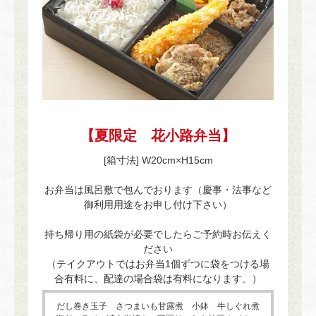
【夏限定 花小路弁当】
[箱寸法] W20cm×H15cm
お弁当は風呂敷で包んでおります（慶事・法事など
御利用用途をお申し付け下さい）
持ち帰り用の紙袋が必要でしたらご予約時お伝えく
ださい
（テイクアウトではお弁当1個ずつに袋をつける場
合有料に、配達の場合袋は有料になります。）
だし巻き玉子 さつまいも甘露煮 小鉢 牛しぐれ煮